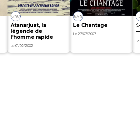
6.797
6.419
5
Atanarjuat, la
Le Chantage
légende de
Le
27/07/2007
l'homme rapide
L
Le
01/02/2002