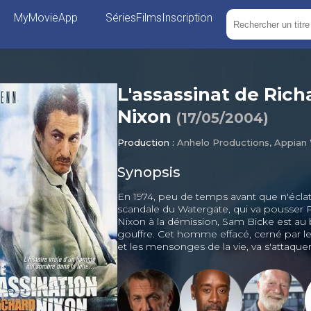
MyMovieApp
Séries
Films
Inscription
L'assassinat de Rich
Nixon
(
17/05/2004
)
Production :
Anhelo Productions, Appian
Synopsis
En 1974, peu de temps avant que n'éclat
scandale du Watergate, qui va pousser 
Nixon à la démission, Sam Bicke est au
gouffre. Cet homme effacé, cerné par le
et les mensonges de la vie, va s'attaque
puissant des menteurs politiques : le Pr
Etats-Unis.