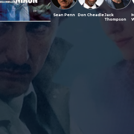
Sean Penn
Don Cheadle
Jack
M
Thompson
W