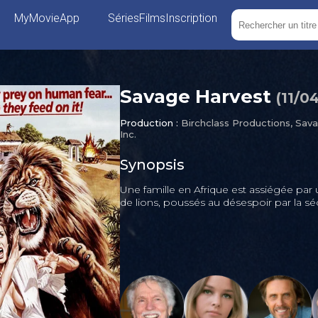
MyMovieApp
Séries
Films
Inscription
Savage Harvest
(
11/0
Production :
Birchclass Productions, Sav
Inc.
Synopsis
Une famille en Afrique est assiégée par
de lions, poussés au désespoir par la s