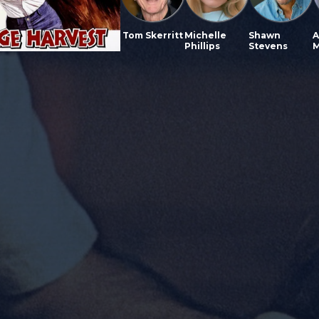
Tom Skerritt
Michelle
Shawn
A
Phillips
Stevens
M