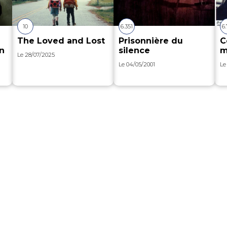
10
6.351
6.
The Loved and Lost
Prisonnière du
C
n
silence
m
Le
28/07/2025
Le
04/05/2001
L